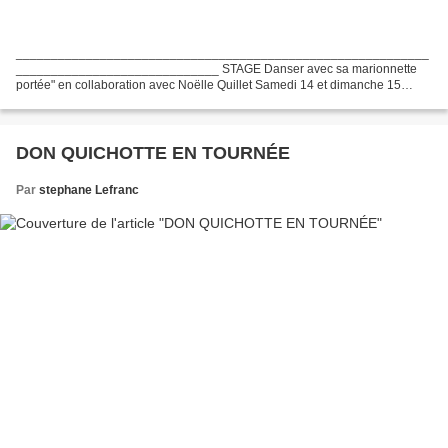
___________________________________________________________
_____________________________ STAGE Danser avec sa marionnette
portée" en collaboration avec Noëlle Quillet Samedi 14 et dimanche 15
février 2026 - Échauffement : training "Muscle-Bone" Min Tanaka...
DON QUICHOTTE EN TOURNÉE
Par
stephane Lefranc