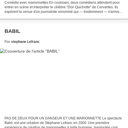
Comédie avec marionnettes En coulisses, deux comédiens attendent pour
entrer en scène et interpréter le célèbre "Don Quichotte" de Cervantes. Ils
espèrent la venue d'un journaliste renommé qui — évidemment — n'arrive
pas. Malgré leur déception, ils cèdent...
BABIL
Par
stephane Lefranc
PAS DE DEUX POUR UN DANSEUR ET UNE MARIONNETTE Le spectacle
Babil, est une création de Stéphane Lefranc en 2000. Une première
expérience de création de marionnettes à taille humaine, manipulée comme