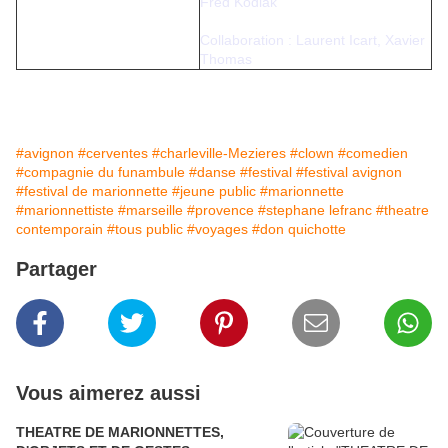
Fred Kodiak
Collaboration : Laurent Icart, Xavier
Thomas
#avignon
#cerventes
#charleville-Mezieres
#clown
#comedien
#compagnie du funambule
#danse
#festival
#festival avignon
#festival de marionnette
#jeune public
#marionnette
#marionnettiste
#marseille
#provence
#stephane lefranc
#theatre
contemporain
#tous public
#voyages
#don quichotte
Partager
Vous aimerez aussi
THEATRE DE MARIONNETTES,