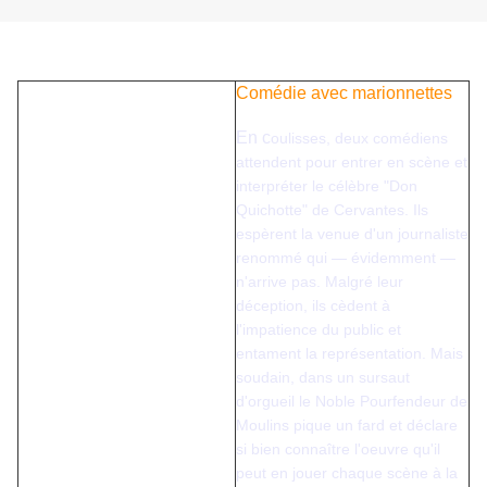
Comédie avec marionnettes
En c
oulisses, deux comédiens
attendent pour entrer en scène et
interpréter le célèbre "Don
Quichotte" de Cervantes. Ils
espèrent la venue d'un journaliste
renommé qui — évidemment —
n'arrive pas. Malgré leur
déception, ils cèdent à
l'impatience du public et
entament la représentation. Mais
soudain, dans un sursaut
d'orgueil le Noble Pourfendeur de
Moulins pique un fard et déclare
si bien connaître l'oeuvre qu'il
peut en jouer chaque scène à la