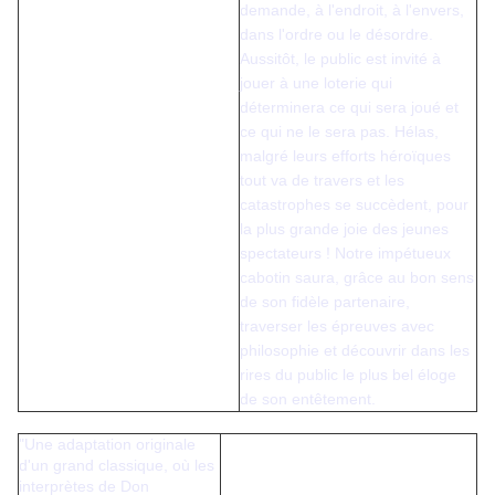
demande, à l'endroit, à l'envers,
dans l'ordre ou le désordre.
Aussitôt, le public est invité à
jouer à une loterie qui
déterminera ce qui sera joué et
ce qui ne le sera pas. Hélas,
malgré leurs efforts héroïques
tout va de travers et les
catastrophes se succèdent, pour
la plus grande joie des jeunes
spectateurs ! Notre impétueux
cabotin saura, grâce au bon sens
de son fidèle partenaire,
traverser les épreuves avec
philosophie et découvrir dans les
rires du public le plus bel éloge
de son entêtement.
"Une adaptation originale
d'un grand classique, où les
interprètes de Don