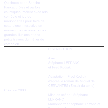
Quichotte et de Sancho
Pança, drôles et parfois
caustiques, mêlent avec brio
comédie et jeu de
marionnettes pour faire de
cette pièce interactive un
moment de découverte des
grandes illusions et des
petits travers du métier de
comédien."
DISTRIBUTION
Avec
Stéphane LEFRANC
et Fred Kodiak
Adaptation : Fred Kodiak
d'après le roman de Miguel de
CERVANTES (Extrait du texte)
Création 2003
Mise en scène : Stéphane
LEFRANC
Marionnettes Stéphane Lefranc et