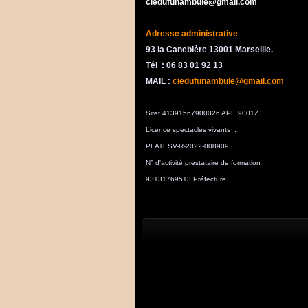
ciedufunambule@gmail.com
Adresse administrative
93 la Canebière 13001 Marseille.
Tél : 06 83 01 92 13
MAIL :
ciedufunambule@gmail.com
Siret 41391567900026 APE 9001Z
Licence spectacles vivants :
PLATESV-R-2022-008909
N° d'activité prestataire de formation
93131769513 Préfecture