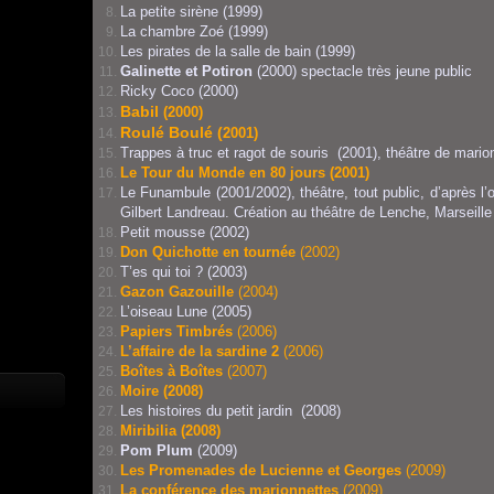
La petite sirène (1999)
La chambre Zoé (1999)
Les pirates de la salle de bain (1999)
Galinette et Potiron
(2000) spectacle très jeune public
Ricky Coco (2000)
Babil
(2000)
Roulé Boulé (
2001)
Trappes à truc et ragot de souris (2001), théâtre de marion
Le Tour du Monde en 80 jours
(2001)
Le Funambule (2001/2002), théâtre, tout public, d’après 
Gilbert Landreau. Création au théâtre de Lenche, Marseille
Petit mousse (2002)
Don Quichotte en tournée
(2002)
T’es qui toi ? (2003)
Gazon Gazouille
(2004)
L’oiseau Lune (2005)
Papiers Timbrés
(2006)
L’affaire de la sardine 2
(2006)
Boîtes à Boîtes
(2007)
Moire
(2008)
Les histoires du petit jardin (2008)
Miribilia
(2008)
Pom Plum
(2009)
Les Promenades de Lucienne et Georges
(2009)
La conférence des marionnettes
(2009)