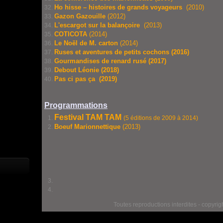
Ho hisse – histoires de grands voyageurs
(2010)
Gazon Gazouille
(2012)
L'escargot sur la balançoire
(2013)
COTICOTA
(2014)
Le Noël de M. carton
(2014)
Ruses et aventures de petits cochons
(2016)
Gourmandises de renard rusé
(2017)
Debout Léonie
(2018)
Pas ci pas ça
(2019)
Programmations
Festival TAM TAM
(5 éditions de 2009 à 2014)
Boeuf Marionnettique
(2013)
Toutes reproductions interdites - copy