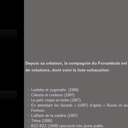
Depuis sa création, la compagnie du Funambule est 
de créations, dont voici la liste exhaustive:
Loulette et zygonatte (1996)
Céleste et couleurs (1997)
Le petit cirque en boîte (1997)
En attendant les lézards » (1997) d’après « Ruses et 
Ferlosio
L’affaire de la sardine (1997)
Trime (1998)
BZZ BZZ (1999) spectacle très jeune public