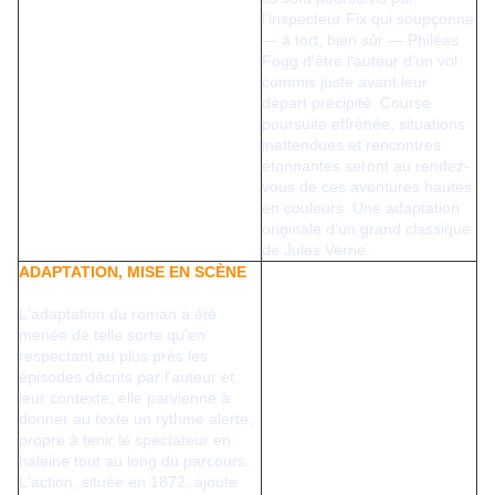
l'inspecteur Fix qui soupçonne
— à tort, bien sûr — Philéas
Fogg d'être l'auteur d'un vol
commis juste avant leur
départ précipité. Course
poursuite effrénée, situations
inattendues et rencontres
étonnantes seront au rendez-
vous de ces aventures hautes
en couleurs. Une adaptation
originale d'un grand classique
de Jules Verne.
ADAPTATION, MISE EN SCÈNE
L'adaptation du roman a été
menée de telle sorte qu'en
respectant au plus près les
épisodes décrits par l'auteur et
leur contexte, elle parvienne à
donner au texte un rythme alerte,
propre à tenir le spectateur en
haleine tout au long du parcours.
L'action, située en 1872, ajoute