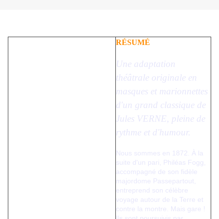
RÉSUMÉ
Une adaptation
théâtrale originale en
masques et marionnettes
d'un grand classique de
Jules VERNE, pleine de
rythme et d'humour.
Nous sommes en 1872. À la
suite d'un pari, Philéas Fogg,
accompagné de son fidèle
majordome Passepartout,
entreprend son célèbre
voyage autour de la Terre et
contre la montre. Mais gare !
Ils sont poursuivis par