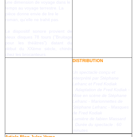
une dimension de voyage dans le
temps au voyage terrestre. La
pièce donne envie de lire le
roman, qu'elle ne trahit pas.
Le dispositif sonore provient de
vieux disques 78 tours ("Bruitage
pour les théâtres") datant du
début du XXème siècle, chinés
chez les brocanteurs.
DISTRIBUTION
Un spectacle conçu et
interprété par Stéphane
Lefranc et Fred Kodiak
-
Adaptation de Fred Kodiak -
Mise en scène de Stéphane
Lefranc -
Marionnettes de
Stéphane Lefranc - Masques
de Fred Kodiak
Lumière de fabien Massard
-
Durée du spectacle : 60
minutes
Article Blog Jules Verne.