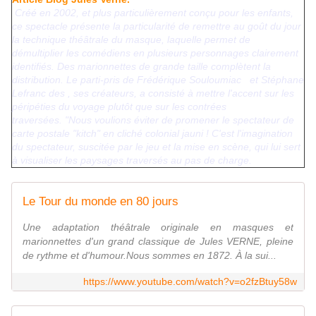
Créé en 2002, et plus particulièrement conçu pour les enfants,
ce spectacle présente la particularité de remettre au goût du jour
la technique théâtrale du masque, laquelle permet de
démultiplier les comédiens en plusieurs personnages clairement
identifiés. Des marionnettes de grande taille complètent la
distribution. Le parti-pris de Frédérique Souloumiac
et Stéphane
Lefranc des
, ses créateurs, a consisté à mettre l'accent sur les
péripéties du voyage plutôt que sur les contrées
traversées.
"Nous voulions éviter de promener le spectateur de
carte postale "kitch" en cliché colonial jauni ! C'est l'imagination
du spectateur, suscitée par le jeu et la mise en scène, qui lui sert
à visualiser les paysages traversés au pas de charge.
Le Tour du monde en 80 jours
Une adaptation théâtrale originale en masques et
marionnettes d'un grand classique de Jules VERNE, pleine
de rythme et d'humour.Nous sommes en 1872. À la sui...
https://www.youtube.com/watch?v=o2fzBtuy58w